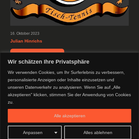
16. Oktober 2023
Julian Hinrichs
-
Weiterlesen
Wir schätzen Ihre Privatsphäre
Julian
Hinrichs
Wir verwenden Cookies, um Ihr Surferlebnis zu verbessern,
TTC Tischtennis - die ideale Möglichkeit, sich
personalisierte Anzeigen oder Inhalte einzusetzen und
unseren Datenverkehr zu analysieren. Wenn Sie auf „Alle
körperlich und geistig zu entwickeln
akzeptieren" klicken, stimmen Sie der Anwendung von Cookies
zu.
© 2022 TTC Troisdorf
Facebook
| Webmaster
Yo-IT
Alle akzeptieren
Anpassen
Alles ablehnen