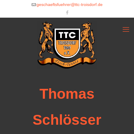
geschaeftsfuehrer@ttc-troisdorf.de
Thomas
Schlösser