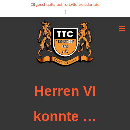
geschaeftsfuehrer@ttc-troisdorf.de
Herren VI
konnte …