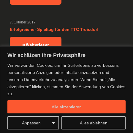
7. Oktober 2017
Erfolgreicher Spieltag für den TTC Troisdorf
Weiterlesen
Wir schätzen Ihre Privatsphäre
Wir verwenden Cookies, um Ihr Surferlebnis zu verbessern,
TTC Tischtennis - die ideale Möglichkeit, sich
personalisierte Anzeigen oder Inhalte einzusetzen und
unseren Datenverkehr zu analysieren. Wenn Sie auf „Alle
körperlich und geistig zu entwickeln
akzeptieren" klicken, stimmen Sie der Anwendung von Cookies
zu.
© 2022 TTC Troisdorf
Facebook
| Webmaster
Yo-IT
Alle akzeptieren
Anpassen
Alles ablehnen