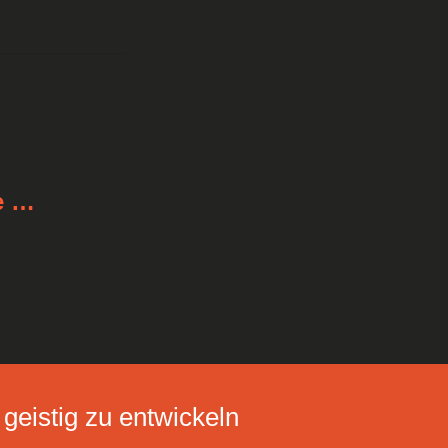
e …
 geistig zu entwickeln