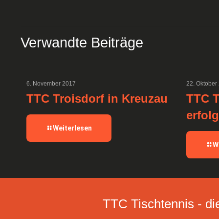
Verwandte Beiträge
6. November 2017
22. Oktober
TTC Troisdorf in Kreuzau
TTC T
erfol
Weiterlesen
W
TTC Tischtennis - die